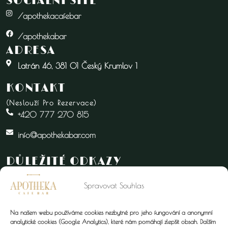
SOCIÁLNÍ SÍTĚ
/apothekacafebar
/apothekabar
ADRESA
Latrán 46, 381 01 Český Krumlov 1
KONTAKT
(neslouží Pro Rezervace)
+420 777 270 815
info@apothekabar.com
DŮLEŽITÉ ODKAZY
Cookies
Spravovat Souhlas
Zásady o ochraně osobních údajů
Na našem webu používáme cookies nezbytné pro jeho fungování a anonymní
analytické cookies (Google Analytics), které nám pomáhají zlepšit obsah. Dalším